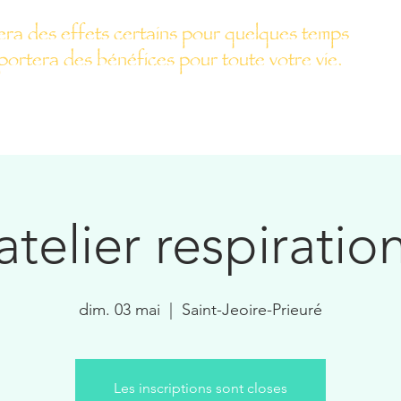
era des effets certains pour quelques temps
rtera des bénéfices pour toute votre vie.
ités proposées
Réservation en ligne
contact
Carte cadeau
atelier respiratio
dim. 03 mai
  |  
Saint-Jeoire-Prieuré
Les inscriptions sont closes