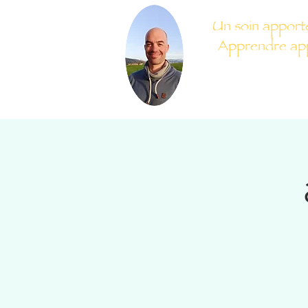
Un soin apport
Apprendre appo
accueil
qui suis je
activ