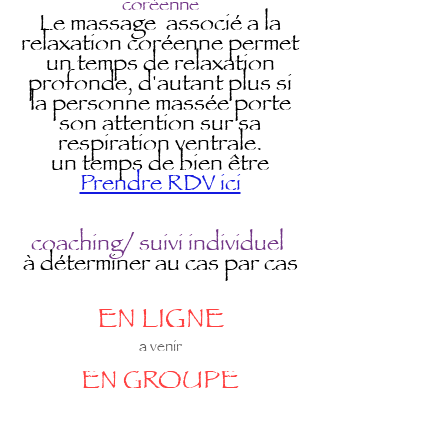
coréenne
Le massage associé a la
relaxation coréenne permet
un temps de relaxation
profonde, d'autant plus si
la personne massée porte
son attention sur sa
respiration ventrale.
un temps de bien être
Prendre RDV ici
coaching/ suivi individuel
à déterminer au cas par cas
EN LIGNE
a venir
EN GROUPE