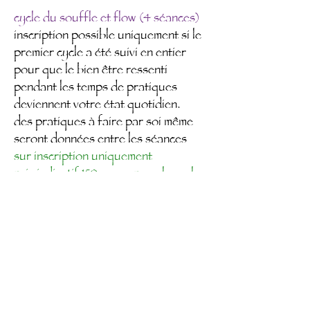
cycle du souffle et flow (4 séances)
inscription possible uniquement si le
premier cycle a été suivi en entier
pour que le bien être ressenti
pendant les temps de pratiques
deviennent votre état quotidien.
des pratiques à faire par soi même
seront données entre les séances
sur inscription uniquement
prix indicatif 150 euros pour le cycle
consulter les dates / réserver ici
L'argent et votre situation financière ne
doit pas être un frein
si vous avez un intérêt authentique et la
volonté de découvrir et de mettre en
pratique, nous pourrons toujours trouver